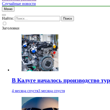
Случайные новости
Меню
Найти:
Заголовки
В Калуге началось производство ту
4 месяца спустя
3 месяца спустя