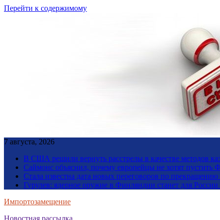
Перейти к содержимому
7 августа, 2026
В США решили вернуть расстрелы в качестве методов ка
Саймонс объяснил, почему европейцы не хотят пустить Ф
Стала известна дата новых переговоров по прекращению
Гурулев: ядерное оружие в Финляндии станет для Росси
Импортозамещение
Новостная рассылка