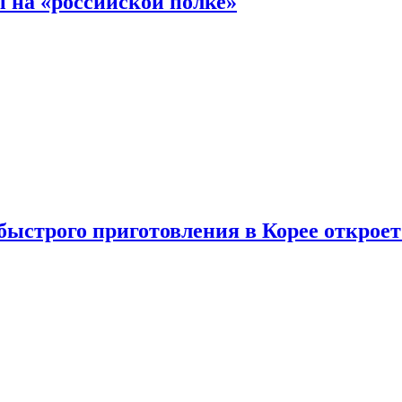
 на «российской полке»
ыстрого приготовления в Корее открое