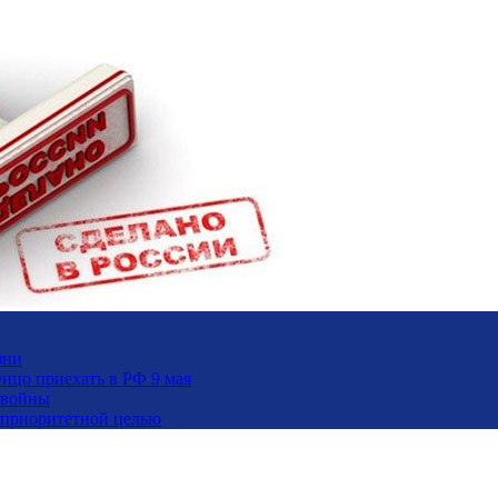
зни
ицо приехать в РФ 9 мая
 войны
и приоритетной целью