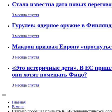
Стала известна дата новых перего
3 месяца спустя
Гурулев: ядерное оружие в Финлянд
3 месяца спустя
Макрон призвал Европу «проснутьс
3 месяца спустя
«Это истеричные дети». В ЕС пришл
они хотят помешать Фицо?
3 месяца спустя
Главная
В мире
Стармер пообещал признать КСИР террористической орг