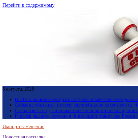
Перейти к содержимому
5 августа, 2026
В США решили вернуть расстрелы в качестве методов ка
Саймонс объяснил, почему европейцы не хотят пустить Ф
Стала известна дата новых переговоров по прекращению
Гурулев: ядерное оружие в Финляндии станет для Росси
Импортозамещение
Новостная рассылка