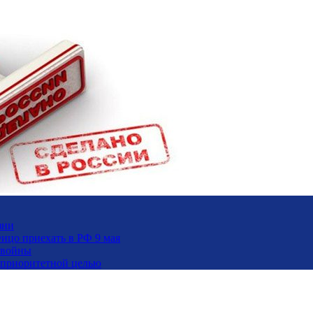
зни
ицо приехать в РФ 9 мая
 войны
и приоритетной целью