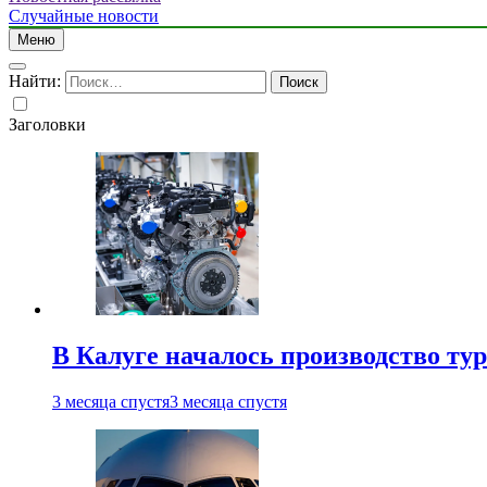
Случайные новости
Меню
Найти:
Заголовки
В Калуге началось производство ту
3 месяца спустя
3 месяца спустя