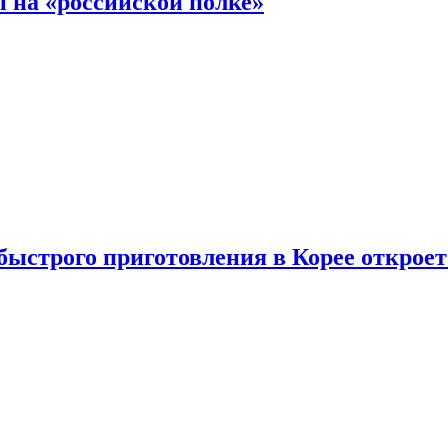
 на «российской полке»
ыстрого приготовления в Корее открое