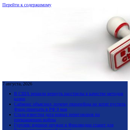
Перейти к содержимому
7 августа, 2026
В США решили вернуть расстрелы в качестве методов
казни
Саймонс объяснил, почему европейцы не хотят пустить
Фицо приехать в РФ 9 мая
Стала известна дата новых переговоров по
прекращению войны
Гурулев: ядерное оружие в Финляндии станет для