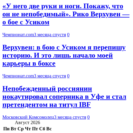
«У него две руки и ноги. Покажу, что
он не непобедимый». Рико Верхувен —
о бое с Усиком
Чемпионат.com
3 месяца спустя
0
Верхувен: в бою с Усиком я перепишу
историю. И это лишь начало моей
карьеры в боксе
Чемпионат.com
3 месяца спустя
0
Непобежденный россиянин
нокаутировал соперника в Уфе и стал
претендентом на титул IBF
Московский Комсомолец
3 месяца спустя
0
Август 2026
Пн
Вт
Ср
Чт
Пт
Сб
Вс