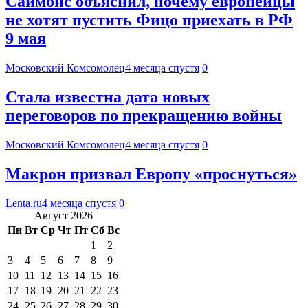
Саймонс объяснил, почему европейцы
не хотят пустить Фицо приехать в РФ
9 мая
Московский Комсомолец
4 месяца спустя
0
Стала известна дата новых
переговоров по прекращению войны
Московский Комсомолец
4 месяца спустя
0
Макрон призвал Европу «проснуться»
Lenta.ru
4 месяца спустя
0
Август 2026
Пн
Вт
Ср
Чт
Пт
Сб
Вс
1
2
3
4
5
6
7
8
9
10
11
12
13
14
15
16
17
18
19
20
21
22
23
24
25
26
27
28
29
30