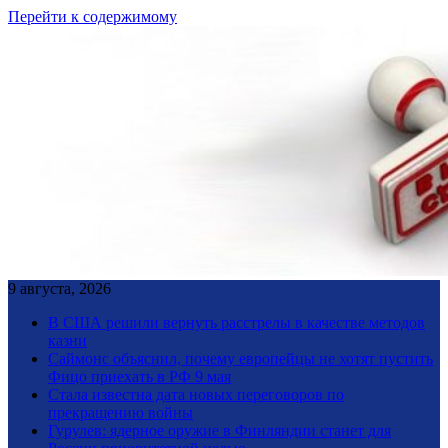
Перейти к содержимому
9 августа, 2026
В США решили вернуть расстрелы в качестве методов
казни
Саймонс объяснил, почему европейцы не хотят пустить
Фицо приехать в РФ 9 мая
Стала известна дата новых переговоров по
прекращению войны
Гурулев: ядерное оружие в Финляндии станет для