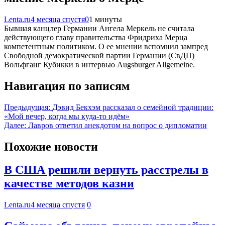
Lenta.ru
4 месяца спустя
0
1 минуты
Бывшая канцлер Германии Ангела Меркель не считала
действующего главу правительства Фридриха Мерца
компетентным политиком. О ее мнении вспомнил зампред
Свободной демократической партии Германии (СвДП)
Вольфганг Кубикки в интервью Augsburger Allgemeine.
Навигация по записям
Предыдущая:
Дэвид Бекхэм рассказал о семейной традиции:
«Мой вечер, когда мы куда‑то идём»
Далее:
Лавров ответил анекдотом на вопрос о дипломатии
Похожие новости
В США решили вернуть расстрелы в
качестве методов казни
Lenta.ru
4 месяца спустя
0