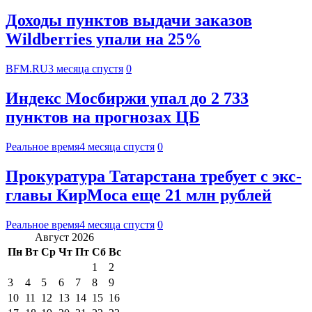
Доходы пунктов выдачи заказов
Wildberries упали на 25%
BFM.RU
3 месяца спустя
0
Индекс Мосбиржи упал до 2 733
пунктов на прогнозах ЦБ
Реальное время
4 месяца спустя
0
Прокуратура Татарстана требует с экс-
главы КирМоса еще 21 млн рублей
Реальное время
4 месяца спустя
0
Август 2026
Пн
Вт
Ср
Чт
Пт
Сб
Вс
1
2
3
4
5
6
7
8
9
10
11
12
13
14
15
16