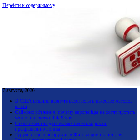
Перейти к содержимому
7 августа, 2026
В США решили вернуть расстрелы в качестве методов
казни
Саймонс объяснил, почему европейцы не хотят пустить
Фицо приехать в РФ 9 мая
Стала известна дата новых переговоров по
прекращению войны
Гурулев: ядерное оружие в Финляндии станет для