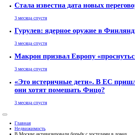
Стала известна дата новых перего
3 месяца спустя
Гурулев: ядерное оружие в Финлянд
3 месяца спустя
Макрон призвал Европу «проснутьс
3 месяца спустя
«Это истеричные дети». В ЕС пришл
они хотят помешать Фицо?
3 месяца спустя
Главная
Недвижимость
В Москве активизировали борьбу с хостелами в домах