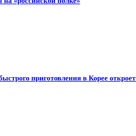
 на «российской полке»
ыстрого приготовления в Корее открое