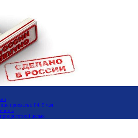
зни
ицо приехать в РФ 9 мая
 войны
и приоритетной целью