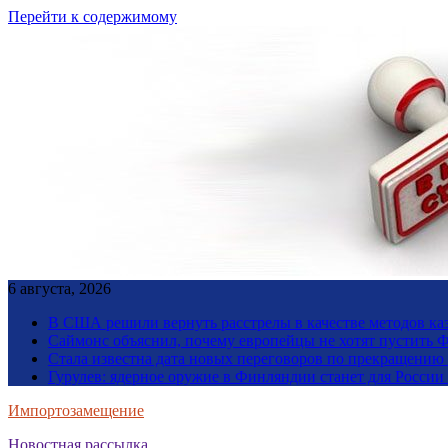
Перейти к содержимому
6 августа, 2026
В США решили вернуть расстрелы в качестве методов ка
Саймонс объяснил, почему европейцы не хотят пустить Ф
Стала известна дата новых переговоров по прекращению
Гурулев: ядерное оружие в Финляндии станет для Росси
Импортозамещение
Новостная рассылка