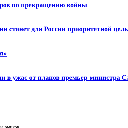
воров по прекращению войны
ии станет для России приоритетной цел
я»
и в ужас от планов премьер-министра С
ты рынков