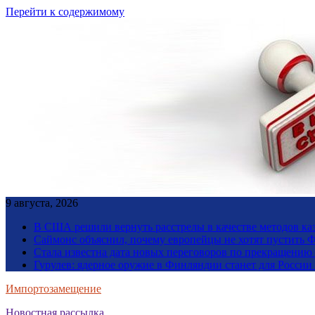
Перейти к содержимому
9 августа, 2026
В США решили вернуть расстрелы в качестве методов ка
Саймонс объяснил, почему европейцы не хотят пустить Ф
Стала известна дата новых переговоров по прекращению
Гурулев: ядерное оружие в Финляндии станет для Росси
Импортозамещение
Новостная рассылка