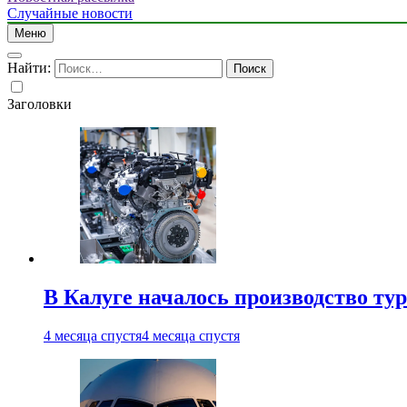
Случайные новости
Меню
Найти:
Заголовки
В Калуге началось производство ту
4 месяца спустя
4 месяца спустя