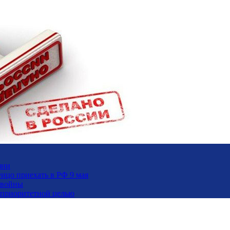
зни
ицо приехать в РФ 9 мая
 войны
и приоритетной целью