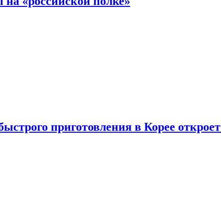
 на «российской полке»
ыстрого приготовления в Корее открое