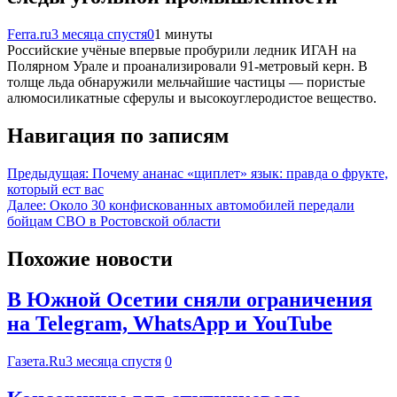
Ferra.ru
3 месяца спустя
0
1 минуты
Российские учёные впервые пробурили ледник ИГАН на
Полярном Урале и проанализировали 91‑метровый керн. В
толще льда обнаружили мельчайшие частицы — пористые
алюмосиликатные сферулы и высокоуглеродистое вещество.
Навигация по записям
Предыдущая:
Почему ананас «щиплет» язык: правда о фрукте,
который ест вас
Далее:
Около 30 конфискованных автомобилей передали
бойцам СВО в Ростовской области
Похожие новости
В Южной Осетии сняли ограничения
на Telegram, WhatsApp и YouTube
Газета.Ru
3 месяца спустя
0