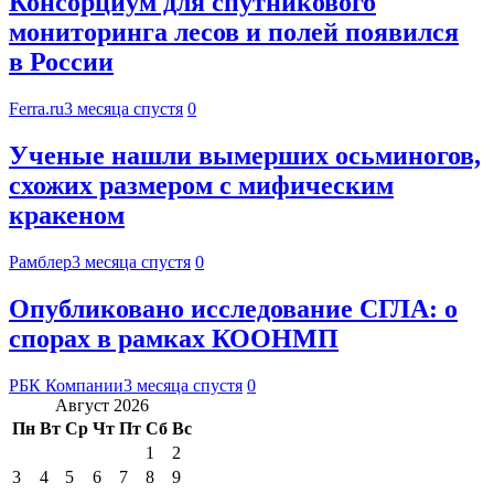
Консорциум для спутникового
мониторинга лесов и полей появился
в России
Ferra.ru
3 месяца спустя
0
Ученые нашли вымерших осьминогов,
схожих размером с мифическим
кракеном
Рамблер
3 месяца спустя
0
Опубликовано исследование СГЛА: о
спорах в рамках КООНМП
РБК Компании
3 месяца спустя
0
Август 2026
Пн
Вт
Ср
Чт
Пт
Сб
Вс
1
2
3
4
5
6
7
8
9