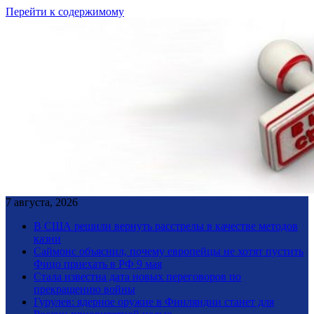
Перейти к содержимому
7 августа, 2026
В США решили вернуть расстрелы в качестве методов
казни
Саймонс объяснил, почему европейцы не хотят пустить
Фицо приехать в РФ 9 мая
Стала известна дата новых переговоров по
прекращению войны
Гурулев: ядерное оружие в Финляндии станет для