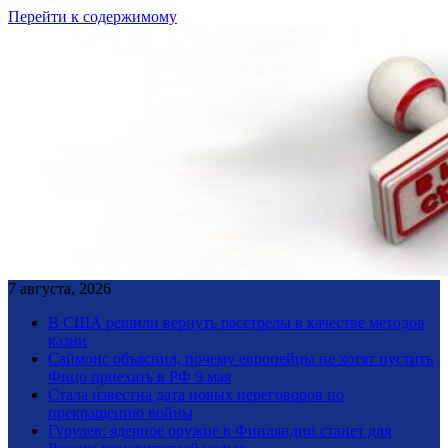
Перейти к содержимому
7 августа, 2026
В США решили вернуть расстрелы в качестве методов
казни
Саймонс объяснил, почему европейцы не хотят пустить
Фицо приехать в РФ 9 мая
Стала известна дата новых переговоров по
прекращению войны
Гурулев: ядерное оружие в Финляндии станет для