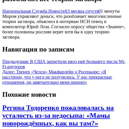
Национальная Служба Новостей
3 месяца спустя
0
1 минуты
Миром управляют деньги, что разоблачает многочисленные
теории заговора, объяснил в интервью НСН певец и
композитор Юрий Лоза. Согласно опросу общества «Знание»,
более половины россиян верят хотя бы в одну теорию
заговора.
Навигация по записям
Предыдущая:
В США запретили ввоз ещё большего числа Wi-
Fi-роутеров
Далее:
Тренер «Челси» Макфарлейн о Росеньоре: «Я
расстроен, что у него не получилось. У нас прекрасные
отношения, он замечательно меня принял»
Похожие новости
Регина Тодоренко пожаловалась на
усталость из-за недосыпа: «Мамы
новорождённых, как вы там?»