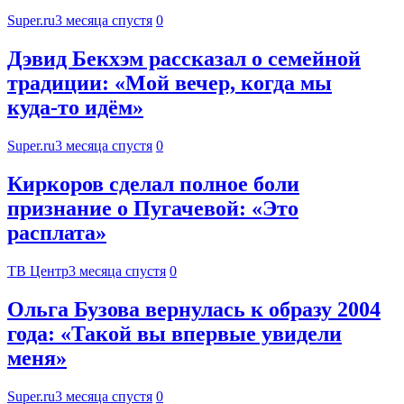
Super.ru
3 месяца спустя
0
Дэвид Бекхэм рассказал о семейной
традиции: «Мой вечер, когда мы
куда‑то идём»
Super.ru
3 месяца спустя
0
Киркоров сделал полное боли
признание о Пугачевой: «Это
расплата»
ТВ Центр
3 месяца спустя
0
Ольга Бузова вернулась к образу 2004
года: «Такой вы впервые увидели
меня»
Super.ru
3 месяца спустя
0