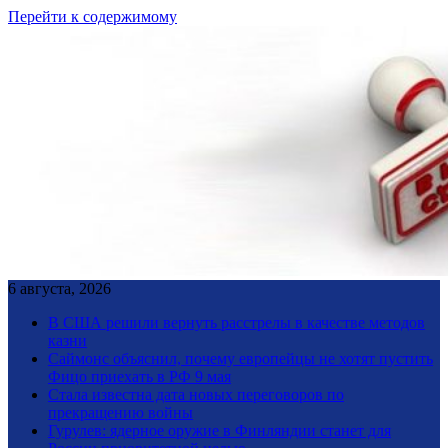
Перейти к содержимому
6 августа, 2026
В США решили вернуть расстрелы в качестве методов
казни
Саймонс объяснил, почему европейцы не хотят пустить
Фицо приехать в РФ 9 мая
Стала известна дата новых переговоров по
прекращению войны
Гурулев: ядерное оружие в Финляндии станет для