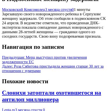
Московский Комсомолец
3 месяца спустя
0
1 минуты
Зарезавшую своего новорожденного ребенка в Серпухове
женщину задержали. Об этом сообщили в подмосковном СК
24 апреля. В ведомстве отметили, что проведенная ДНК-
экспертиза показала совпадение данных новорожденного с
данными 28-летней женщины — гражданки одного из
соседних государств. Свою вину подозреваемая признала.
Навигация по записям
Предыдущая:
Мерц выступил против увеличения
задолженности ЕС
Далее:
Роза Сябитова пристыдила женщин старше 30 лет за
отношения с зумерами
Похожие новости
Слонихи затоптали охотившегося на
антилоп миллионера
Lenta.ru
3 месяца спустя
0