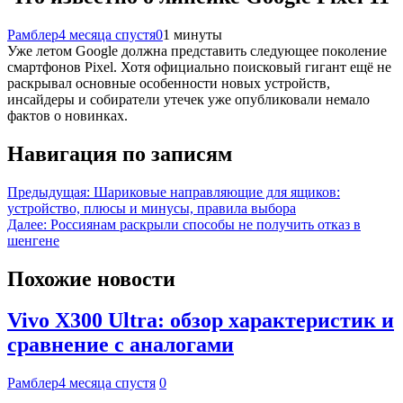
Рамблер
4 месяца спустя
0
1 минуты
Уже летом Google должна представить следующее поколение
смартфонов Pixel. Хотя официально поисковый гигант ещё не
раскрывал основные особенности новых устройств,
инсайдеры и собиратели утечек уже опубликовали немало
фактов о новинках.
Навигация по записям
Предыдущая:
Шариковые направляющие для ящиков:
устройство, плюсы и минусы, правила выбора
Далее:
Россиянам раскрыли способы не получить отказ в
шенгене
Похожие новости
Vivo X300 Ultra: обзор характеристик и
сравнение с аналогами
Рамблер
4 месяца спустя
0