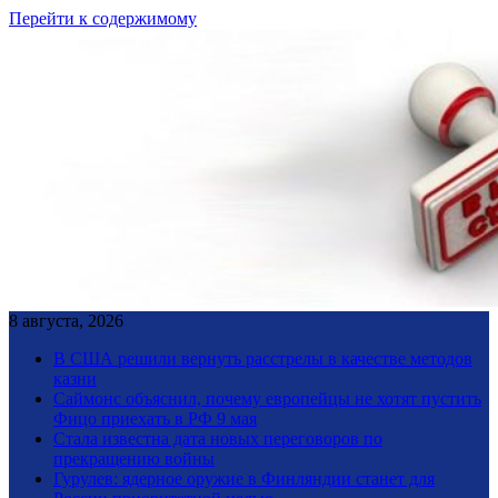
Перейти к содержимому
8 августа, 2026
В США решили вернуть расстрелы в качестве методов
казни
Саймонс объяснил, почему европейцы не хотят пустить
Фицо приехать в РФ 9 мая
Стала известна дата новых переговоров по
прекращению войны
Гурулев: ядерное оружие в Финляндии станет для