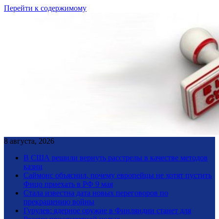
Перейти к содержимому
8 августа, 2026
В США решили вернуть расстрелы в качестве методов
казни
Саймонс объяснил, почему европейцы не хотят пустить
Фицо приехать в РФ 9 мая
Стала известна дата новых переговоров по
прекращению войны
Гурулев: ядерное оружие в Финляндии станет для