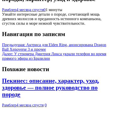
Рамблер
4 месяца спустя
0
1 минуты
Узнайте интересные детали о породе, сочетающей мощь
древних молоссов и преданность истинного компаньона,
сгусток силы и море нежной чувствительности.
Навигация по записям
Предыдущая:
Актриса для Elden Ring, анонсирована Dragon
Ball Xenoverse 3 и прочее
Далее:
У стримера Дмитрия Ликса украли телефон во время
прямого эфира из Бразилии
Похожие новости
Пекинес: описание, характер, уход,
здоровье — полное руководство по
породе
Рамблер
4 месяца спустя
0