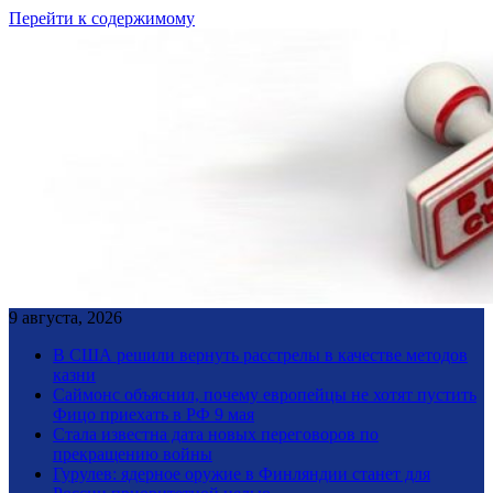
Перейти к содержимому
9 августа, 2026
В США решили вернуть расстрелы в качестве методов
казни
Саймонс объяснил, почему европейцы не хотят пустить
Фицо приехать в РФ 9 мая
Стала известна дата новых переговоров по
прекращению войны
Гурулев: ядерное оружие в Финляндии станет для