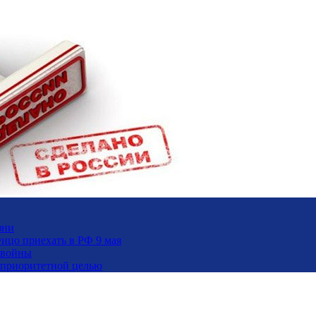
зни
ицо приехать в РФ 9 мая
 войны
и приоритетной целью