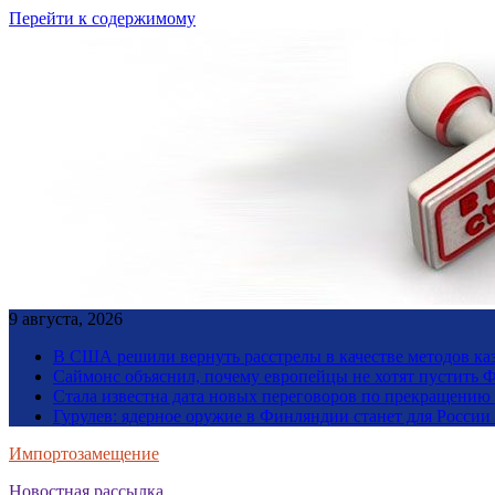
Перейти к содержимому
9 августа, 2026
В США решили вернуть расстрелы в качестве методов ка
Саймонс объяснил, почему европейцы не хотят пустить Ф
Стала известна дата новых переговоров по прекращению
Гурулев: ядерное оружие в Финляндии станет для Росси
Импортозамещение
Новостная рассылка