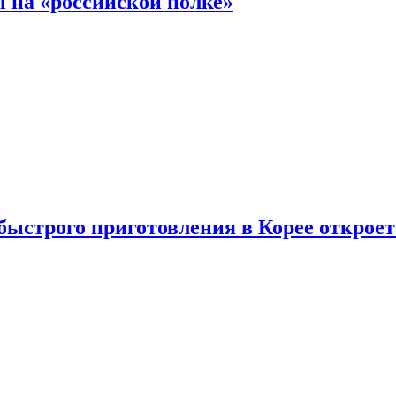
 на «российской полке»
ыстрого приготовления в Корее открое