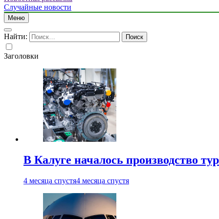
Случайные новости
Меню
Найти:
Заголовки
В Калуге началось производство ту
4 месяца спустя
4 месяца спустя