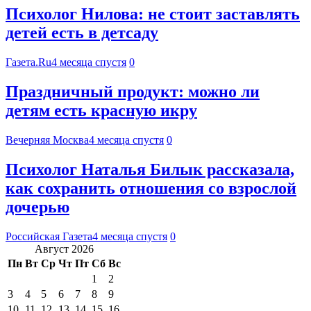
Психолог Нилова: не стоит заставлять
детей есть в детсаду
Газета.Ru
4 месяца спустя
0
Праздничный продукт: можно ли
детям есть красную икру
Вечерняя Москва
4 месяца спустя
0
Психолог Наталья Билык рассказала,
как сохранить отношения со взрослой
дочерью
Российская Газета
4 месяца спустя
0
Август 2026
Пн
Вт
Ср
Чт
Пт
Сб
Вс
1
2
3
4
5
6
7
8
9
10
11
12
13
14
15
16