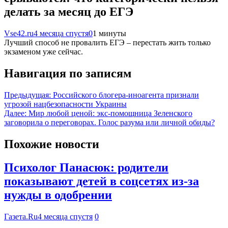
делать за месяц до ЕГЭ
Vse42.ru
4 месяца спустя
0
1 минуты
Лучший способ не провалить ЕГЭ – перестать жить только
экзаменом уже сейчас.
Навигация по записям
Предыдущая:
Российского блогера-иноагента признали
угрозой нацбезопасности Украины
Далее:
Мир любой ценой: экс-помощница Зеленского
заговорила о переговорах. Голос разума или личной обиды?
Похожие новости
Психолог Панасюк: родители
показывают детей в соцсетях из-за
нужды в одобрении
Газета.Ru
4 месяца спустя
0