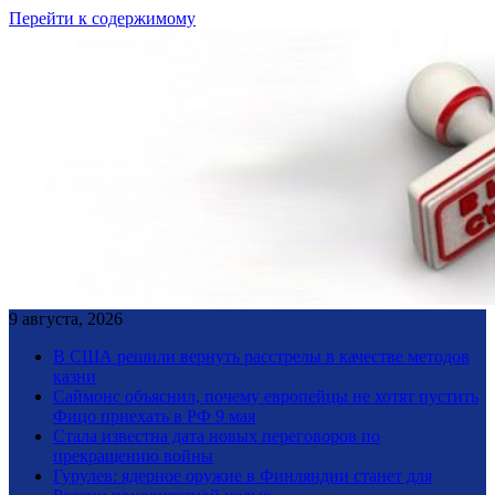
Перейти к содержимому
9 августа, 2026
В США решили вернуть расстрелы в качестве методов
казни
Саймонс объяснил, почему европейцы не хотят пустить
Фицо приехать в РФ 9 мая
Стала известна дата новых переговоров по
прекращению войны
Гурулев: ядерное оружие в Финляндии станет для