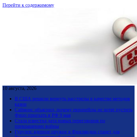
Перейти к содержимому
10 августа, 2026
В США решили вернуть расстрелы в качестве методов
казни
Саймонс объяснил, почему европейцы не хотят пустить
Фицо приехать в РФ 9 мая
Стала известна дата новых переговоров по
прекращению войны
Гурулев: ядерное оружие в Финляндии станет для