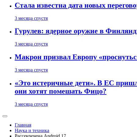
Стала известна дата новых перего
3 месяца спустя
Гурулев: ядерное оружие в Финлянд
3 месяца спустя
Макрон призвал Европу «проснутьс
3 месяца спустя
«Это истеричные дети». В ЕС пришл
они хотят помешать Фицо?
3 месяца спустя
Главная
Наука и техника
Рассекречена Android 17