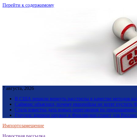
Перейти к содержимому
7 августа, 2026
В США решили вернуть расстрелы в качестве методов ка
Саймонс объяснил, почему европейцы не хотят пустить Ф
Стала известна дата новых переговоров по прекращению
Гурулев: ядерное оружие в Финляндии станет для Росси
Импортозамещение
Новостная рассылка