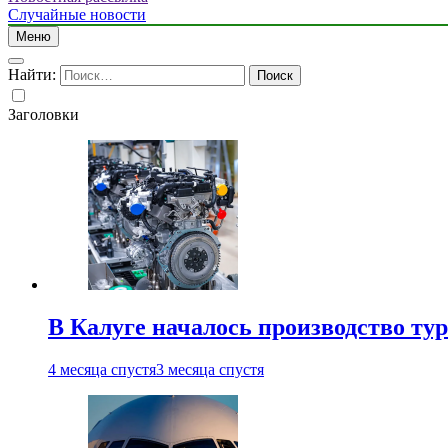
Случайные новости
Меню
Найти:
Заголовки
В Калуге началось производство ту
4 месяца спустя
3 месяца спустя