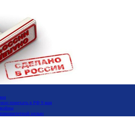
зни
ицо приехать в РФ 9 мая
 войны
и приоритетной целью