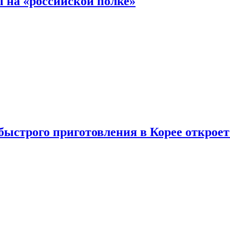
 на «российской полке»
ыстрого приготовления в Корее открое