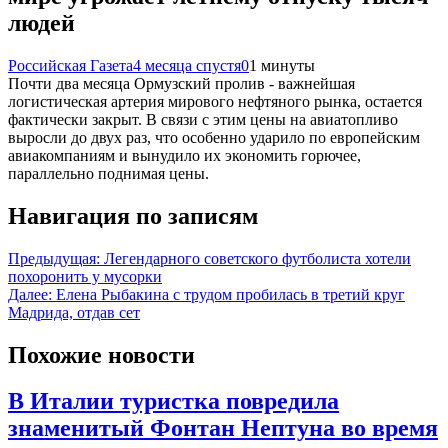
людей
Российская Газета
4 месяца спустя
0
1 минуты
Почти два месяца Ормузский пролив - важнейшая
логистическая артерия мирового нефтяного рынка, остается
фактически закрыт. В связи с этим цены на авиатопливо
выросли до двух раз, что особенно ударило по европейским
авиакомпаниям и вынудило их экономить горючее,
параллельно поднимая цены.
Навигация по записям
Предыдущая:
Легендарного советского футболиста хотели
похоронить у мусорки
Далее:
Елена Рыбакина с трудом пробилась в третий круг
Мадрида, отдав сет
Похожие новости
В Италии туристка повредила
знаменитый Фонтан Нептуна во время