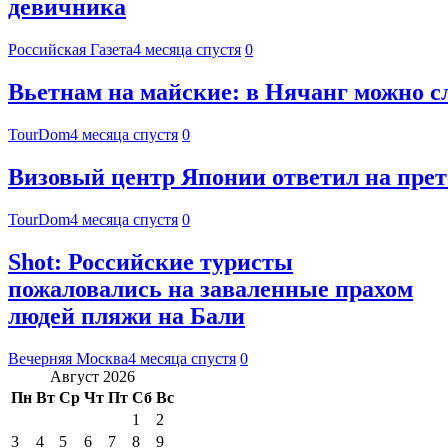
девичника
Российская Газета
4 месяца спустя
0
Вьетнам на майские: в Нячанг можно сл
TourDom
4 месяца спустя
0
Визовый центр Японии ответил на прет
TourDom
4 месяца спустя
0
Shot: Российские туристы
пожаловались на заваленные прахом
людей пляжи на Бали
Вечерняя Москва
4 месяца спустя
0
Август 2026
Пн
Вт
Ср
Чт
Пт
Сб
Вс
1
2
3
4
5
6
7
8
9