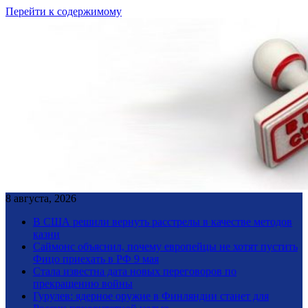
Перейти к содержимому
8 августа, 2026
В США решили вернуть расстрелы в качестве методов
казни
Саймонс объяснил, почему европейцы не хотят пустить
Фицо приехать в РФ 9 мая
Стала известна дата новых переговоров по
прекращению войны
Гурулев: ядерное оружие в Финляндии станет для