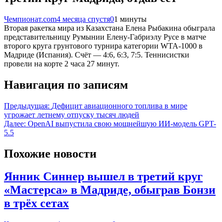
Чемпионат.com
4 месяца спустя
0
1 минуты
Вторая ракетка мира из Казахстана Елена Рыбакина обыграла
представительницу Румынии Елену-Габриэлу Русе в матче
второго круга грунтового турнира категории WTA-1000 в
Мадриде (Испания). Счёт — 4:6, 6:3, 7:5. Теннисистки
провели на корте 2 часа 27 минут.
Навигация по записям
Предыдущая:
Дефицит авиационного топлива в мире
угрожает летнему отпуску тысяч людей
Далее:
OpenAI выпустила свою мощнейшую ИИ-модель GPT-
5.5
Похожие новости
Янник Синнер вышел в третий круг
«Мастерса» в Мадриде, обыграв Бонзи
в трёх сетах