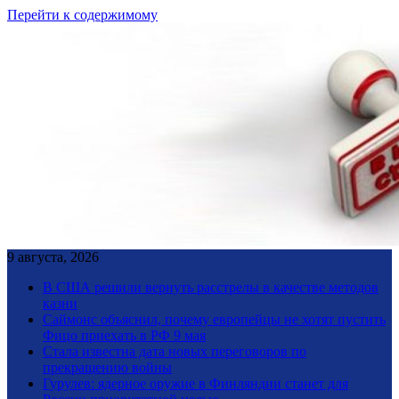
Перейти к содержимому
9 августа, 2026
В США решили вернуть расстрелы в качестве методов
казни
Саймонс объяснил, почему европейцы не хотят пустить
Фицо приехать в РФ 9 мая
Стала известна дата новых переговоров по
прекращению войны
Гурулев: ядерное оружие в Финляндии станет для