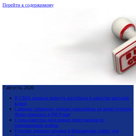
Перейти к содержимому
7 августа, 2026
В США решили вернуть расстрелы в качестве методов
казни
Саймонс объяснил, почему европейцы не хотят пустить
Фицо приехать в РФ 9 мая
Стала известна дата новых переговоров по
прекращению войны
Гурулев: ядерное оружие в Финляндии станет для