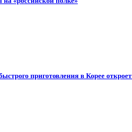
 на «российской полке»
ыстрого приготовления в Корее открое