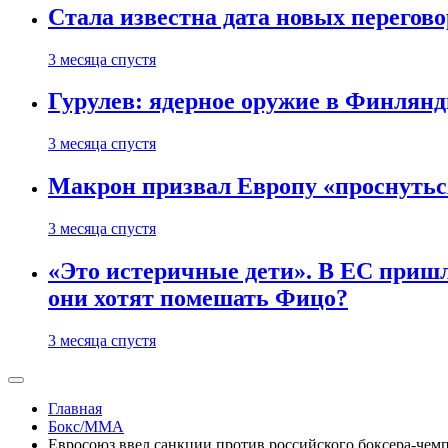
Стала известна дата новых перего
3 месяца спустя
Гурулев: ядерное оружие в Финлянд
3 месяца спустя
Макрон призвал Европу «проснутьс
3 месяца спустя
«Это истеричные дети». В ЕС пришл
они хотят помешать Фицо?
3 месяца спустя
Главная
Бокс/MMA
Евросоюз ввел санкции против российского боксера-чем