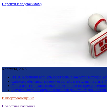
Перейти к содержимому
6 августа, 2026
В США решили вернуть расстрелы в качестве методов ка
Саймонс объяснил, почему европейцы не хотят пустить Ф
Стала известна дата новых переговоров по прекращению
Гурулев: ядерное оружие в Финляндии станет для Росси
Импортозамещение
Новостная рассылка