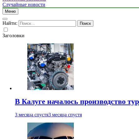
Случайные новости
Меню
Найти:
Заголовки
В Калуге началось производство ту
3 месяца спустя
3 месяца спустя