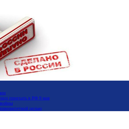
зни
ицо приехать в РФ 9 мая
 войны
и приоритетной целью