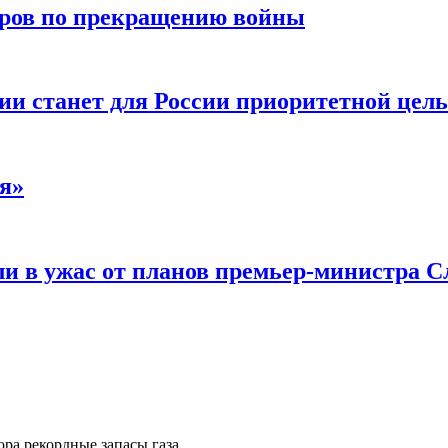
воров по прекращению войны
ии станет для России приоритетной цел
я»
и в ужас от планов премьер-министра С
ора рекордные запасы газа