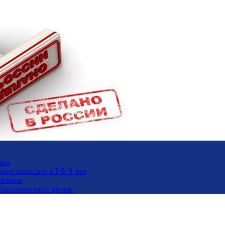
зни
ицо приехать в РФ 9 мая
 войны
и приоритетной целью