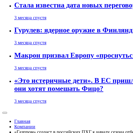
Стала известна дата новых перего
3 месяца спустя
Гурулев: ядерное оружие в Финлянд
3 месяца спустя
Макрон призвал Европу «проснутьс
3 месяца спустя
«Это истеричные дети». В ЕС пришл
они хотят помешать Фицо?
3 месяца спустя
Главная
Компании
«Газпром» создаст в российских ПХГ к началу сезона отб