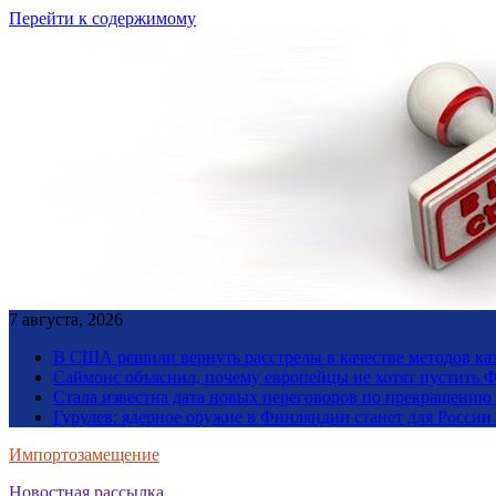
Перейти к содержимому
7 августа, 2026
В США решили вернуть расстрелы в качестве методов ка
Саймонс объяснил, почему европейцы не хотят пустить Ф
Стала известна дата новых переговоров по прекращению
Гурулев: ядерное оружие в Финляндии станет для Росси
Импортозамещение
Новостная рассылка