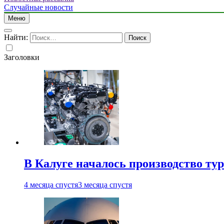
Случайные новости
Меню
Найти:
Заголовки
В Калуге началось производство ту
4 месяца спустя
3 месяца спустя