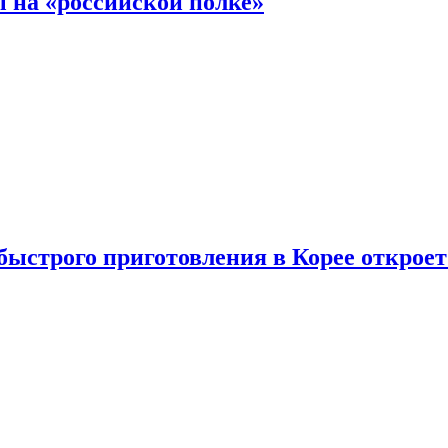
 на «российской полке»
ыстрого приготовления в Корее открое