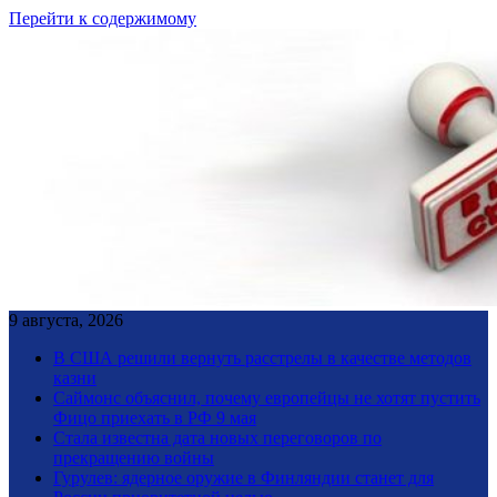
Перейти к содержимому
9 августа, 2026
В США решили вернуть расстрелы в качестве методов
казни
Саймонс объяснил, почему европейцы не хотят пустить
Фицо приехать в РФ 9 мая
Стала известна дата новых переговоров по
прекращению войны
Гурулев: ядерное оружие в Финляндии станет для