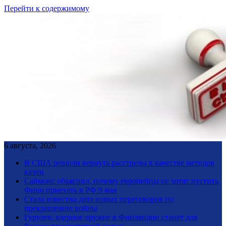
Перейти к содержимому
6 августа, 2026
В США решили вернуть расстрелы в качестве методов
казни
Саймонс объяснил, почему европейцы не хотят пустить
Фицо приехать в РФ 9 мая
Стала известна дата новых переговоров по
прекращению войны
Гурулев: ядерное оружие в Финляндии станет для