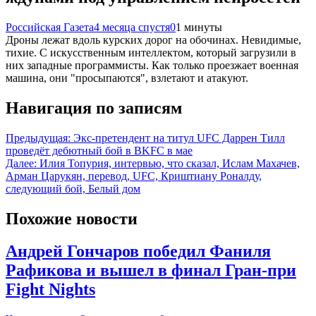
Российская Газета
4 месяца спустя
0
1 минуты
Дроны лежат вдоль курских дорог на обочинах. Невидимые,
тихие. С искусственным интеллектом, который загрузили в
них западные программисты. Как только проезжает военная
машина, они "просыпаются", взлетают и атакуют.
Навигация по записям
Предыдущая:
Экс-претендент на титул UFC Даррен Тилл
проведёт дебютный бой в BKFC в мае
Далее:
Илия Топурия, интервью, что сказал, Ислам Махачев,
Арман Царукян, перевод, UFC, Криштиану Роналду,
следующий бой, Белый дом
Похожие новости
Андрей Гончаров победил Фаниля
Рафикова и вышел в финал Гран-при
Fight Nights