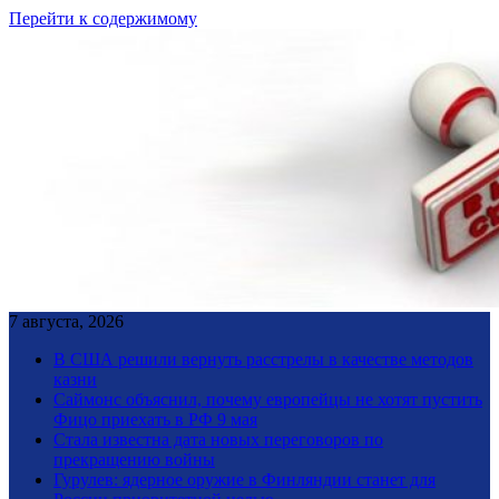
Перейти к содержимому
7 августа, 2026
В США решили вернуть расстрелы в качестве методов
казни
Саймонс объяснил, почему европейцы не хотят пустить
Фицо приехать в РФ 9 мая
Стала известна дата новых переговоров по
прекращению войны
Гурулев: ядерное оружие в Финляндии станет для