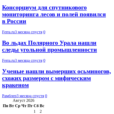
Консорциум для спутникового
мониторинга лесов и полей появился
в России
Ferra.ru
3 месяца спустя
0
Во льдах Полярного Урала нашли
следы угольной промышленности
Ferra.ru
3 месяца спустя
0
Ученые нашли вымерших осьминогов,
схожих размером с мифическим
кракеном
Рамблер
3 месяца спустя
0
Август 2026
Пн
Вт
Ср
Чт
Пт
Сб
Вс
1
2