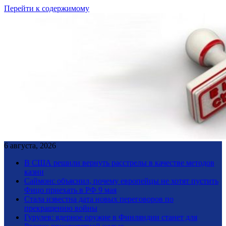
Перейти к содержимому
6 августа, 2026
В США решили вернуть расстрелы в качестве методов
казни
Саймонс объяснил, почему европейцы не хотят пустить
Фицо приехать в РФ 9 мая
Стала известна дата новых переговоров по
прекращению войны
Гурулев: ядерное оружие в Финляндии станет для