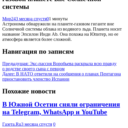
системы
Мир24
3 месяца спустя
0
1 минуты
Астрономы обнаружили на планете-газовом гиганте вне
Солнечной системы облака из водяного льда. Планета носит
название Эпсилон Инди Ab. Она похожа на Юпитер, но ее
атмосфера является более сложной.
Навигация по записям
Предыдущая:
Экс-пассия Воробьева раскрыла всю правду
о родстве своего сына с певцом
Далее:
В НАТО ответили на сообщения о планах Пентагона
приостановить членство Испании
Похожие новости
В Южной Осетии сняли ограничения
на Telegram, WhatsApp и YouTube
Газета.Ru
3 месяца спустя
0