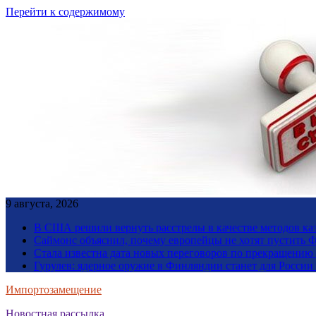
Перейти к содержимому
9 августа, 2026
В США решили вернуть расстрелы в качестве методов ка
Саймонс объяснил, почему европейцы не хотят пустить Ф
Стала известна дата новых переговоров по прекращению
Гурулев: ядерное оружие в Финляндии станет для Росси
Импортозамещение
Новостная рассылка