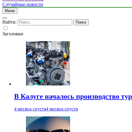
Случайные новости
Меню
Найти:
Заголовки
В Калуге началось производство ту
4 месяца спустя
4 месяца спустя