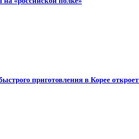
 на «российской полке»
ыстрого приготовления в Корее открое