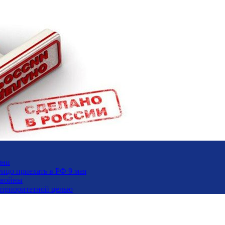
зни
ицо приехать в РФ 9 мая
 войны
и приоритетной целью