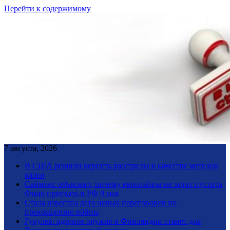
Перейти к содержимому
7 августа, 2026
В США решили вернуть расстрелы в качестве методов
казни
Саймонс объяснил, почему европейцы не хотят пустить
Фицо приехать в РФ 9 мая
Стала известна дата новых переговоров по
прекращению войны
Гурулев: ядерное оружие в Финляндии станет для