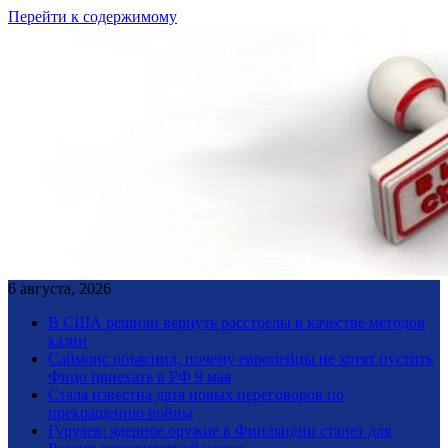
Перейти к содержимому
6 августа, 2026
В США решили вернуть расстрелы в качестве методов
казни
Саймонс объяснил, почему европейцы не хотят пустить
Фицо приехать в РФ 9 мая
Стала известна дата новых переговоров по
прекращению войны
Гурулев: ядерное оружие в Финляндии станет для