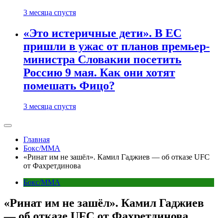
3 месяца спустя
«Это истеричные дети». В ЕС
пришли в ужас от планов премьер-
министра Словакии посетить
Россию 9 мая. Как они хотят
помешать Фицо?
3 месяца спустя
Главная
Бокс/MMA
«Ринат им не зашёл». Камил Гаджиев — об отказе UFC
от Фахретдинова
Бокс/MMA
«Ринат им не зашёл». Камил Гаджиев
— об отказе UFC от Фахретдинова