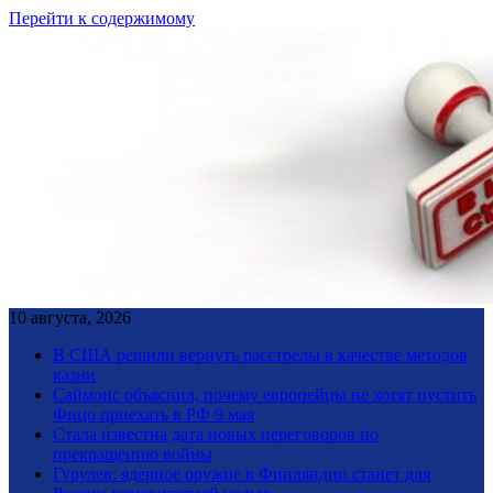
Перейти к содержимому
10 августа, 2026
В США решили вернуть расстрелы в качестве методов
казни
Саймонс объяснил, почему европейцы не хотят пустить
Фицо приехать в РФ 9 мая
Стала известна дата новых переговоров по
прекращению войны
Гурулев: ядерное оружие в Финляндии станет для