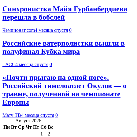
Синхронистка Майя Гурбанбердиева
перешла в бобслей
Чемпионат.com
4 месяца спустя
0
Российские ватерполистки вышли в
полуфинал Кубка мира
ТАСС
4 месяца спустя
0
«Почти прыгаю на одной ноге».
Российский тяжелоатлет Окулов — о
травме, полученной на чемпионате
Европы
Матч ТВ
4 месяца спустя
0
Август 2026
Пн
Вт
Ср
Чт
Пт
Сб
Вс
1
2