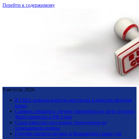
Перейти к содержимому
9 августа, 2026
В США решили вернуть расстрелы в качестве методов
казни
Саймонс объяснил, почему европейцы не хотят пустить
Фицо приехать в РФ 9 мая
Стала известна дата новых переговоров по
прекращению войны
Гурулев: ядерное оружие в Финляндии станет для