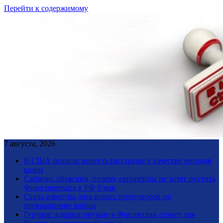
Перейти к содержимому
7 августа, 2026
В США решили вернуть расстрелы в качестве методов
казни
Саймонс объяснил, почему европейцы не хотят пустить
Фицо приехать в РФ 9 мая
Стала известна дата новых переговоров по
прекращению войны
Гурулев: ядерное оружие в Финляндии станет для