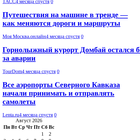
ТАСС
4 месяца спустя
0
Путешествия на машине в тренде —
как меняются дороги и маршруты
Моя Москва.онлайн
4 месяца спустя
0
Горнолыжный курорт Домбай остался бе
за аварии
TourDom
4 месяца спустя
0
Все аэропорты Северного Кавказа
начали принимать и отправлять
самолеты
Lenta.ru
4 месяца спустя
0
Август 2026
Пн
Вт
Ср
Чт
Пт
Сб
Вс
1
2