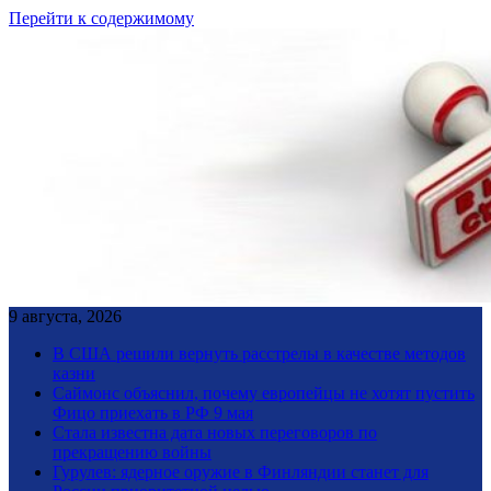
Перейти к содержимому
9 августа, 2026
В США решили вернуть расстрелы в качестве методов
казни
Саймонс объяснил, почему европейцы не хотят пустить
Фицо приехать в РФ 9 мая
Стала известна дата новых переговоров по
прекращению войны
Гурулев: ядерное оружие в Финляндии станет для