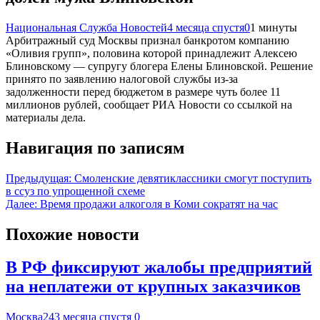
Национальная Служба Новостей
4 месяца спустя
0
1 минуты
Арбитражный суд Москвы признал банкротом компанию
«Оливия групп», половина которой принадлежит Алексею
Блиновскому — супругу блогера Елены Блиновской. Решение
принято по заявлению налоговой службы из-за
задолженности перед бюджетом в размере чуть более 11
миллионов рублей, сообщает РИА Новости со ссылкой на
материалы дела.
Навигация по записям
Предыдущая:
Смоленские девятиклассники смогут поступить
в ссуз по упрощенной схеме
Далее:
Время продажи алкоголя в Коми сократят на час
Похожие новости
В РФ фиксируют жалобы предприятий
на неплатежи от крупных заказчиков
Москва24
3 месяца спустя
0