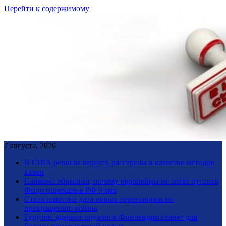
Перейти к содержимому
7 августа, 2026
В США решили вернуть расстрелы в качестве методов
казни
Саймонс объяснил, почему европейцы не хотят пустить
Фицо приехать в РФ 9 мая
Стала известна дата новых переговоров по
прекращению войны
Гурулев: ядерное оружие в Финляндии станет для