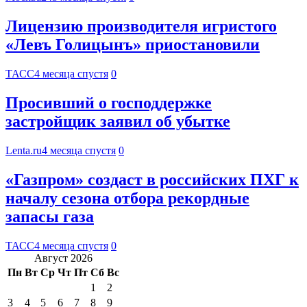
Лицензию производителя игристого
«Левъ Голицынъ» приостановили
ТАСС
4 месяца спустя
0
Просивший о господдержке
застройщик заявил об убытке
Lenta.ru
4 месяца спустя
0
«Газпром» создаст в российских ПХГ к
началу сезона отбора рекордные
запасы газа
ТАСС
4 месяца спустя
0
Август 2026
Пн
Вт
Ср
Чт
Пт
Сб
Вс
1
2
3
4
5
6
7
8
9