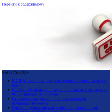
Перейти к содержимому
6 августа, 2026
В США решили вернуть расстрелы в качестве методов
казни
Саймонс объяснил, почему европейцы не хотят пустить
Фицо приехать в РФ 9 мая
Стала известна дата новых переговоров по
прекращению войны
Гурулев: ядерное оружие в Финляндии станет для