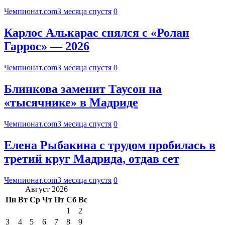
Чемпионат.com
3 месяца спустя
0
Карлос Алькарас снялся с «Ролан
Гаррос» — 2026
Чемпионат.com
3 месяца спустя
0
Блинкова заменит Таусон на
«тысячнике» в Мадриде
Чемпионат.com
3 месяца спустя
0
Елена Рыбакина с трудом пробилась в
третий круг Мадрида, отдав сет
Чемпионат.com
3 месяца спустя
0
Август 2026
Пн
Вт
Ср
Чт
Пт
Сб
Вс
1
2
3
4
5
6
7
8
9