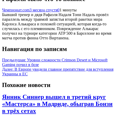
Чемпионат.com
3 месяца спустя
0
1 минуты
Бывший тренер и дядя Рафаэля Надаля Тони Надаль провёл
параллель между травмой запястья второй ракетки мира
Карлоса Алькараса и похожей ситуацией, которая когда‑то
случилась с его племянником. Повреждение Алькарас
получил на турнире категории ATP 500 в Барселоне во время
матча против финна Отто Виртанена.
Навигация по записям
Предыдущая:
Уровни сложности Crimson Desert и Microsoft
Gaming почил в бозе
Далее:
В Европе увидели главное препятствие для вступления
Украины в ЕС
Похожие новости
Янник Синнер вышел в третий круг
«Мастерса» в Мадриде, обыграв Бонзи
в трёх сетах