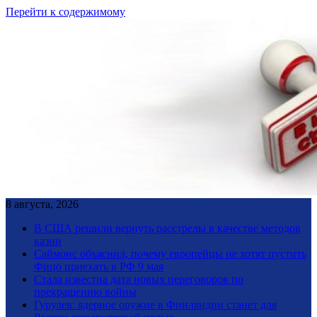
Перейти к содержимому
8 августа, 2026
В США решили вернуть расстрелы в качестве методов
казни
Саймонс объяснил, почему европейцы не хотят пустить
Фицо приехать в РФ 9 мая
Стала известна дата новых переговоров по
прекращению войны
Гурулев: ядерное оружие в Финляндии станет для