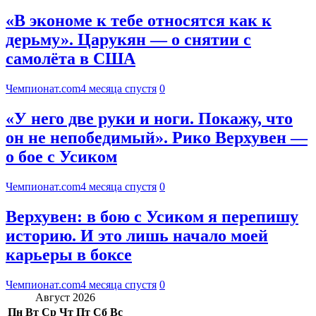
«В экономе к тебе относятся как к
дерьму». Царукян — о снятии с
самолёта в США
Чемпионат.com
4 месяца спустя
0
«У него две руки и ноги. Покажу, что
он не непобедимый». Рико Верхувен —
о бое с Усиком
Чемпионат.com
4 месяца спустя
0
Верхувен: в бою с Усиком я перепишу
историю. И это лишь начало моей
карьеры в боксе
Чемпионат.com
4 месяца спустя
0
Август 2026
Пн
Вт
Ср
Чт
Пт
Сб
Вс