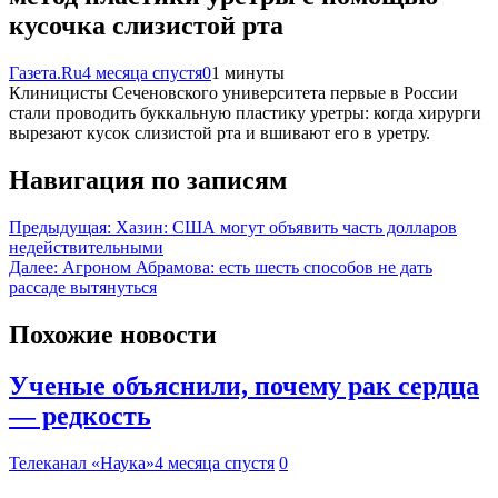
кусочка слизистой рта
Газета.Ru
4 месяца спустя
0
1 минуты
Клиницисты Сеченовского университета первые в России
стали проводить буккальную пластику уретры: когда хирурги
вырезают кусок слизистой рта и вшивают его в уретру.
Навигация по записям
Предыдущая:
Хазин: США могут объявить часть долларов
недействительными
Далее:
Агроном Абрамова: есть шесть способов не дать
рассаде вытянуться
Похожие новости
Ученые объяснили, почему рак сердца
— редкость
Телеканал «Наука»
4 месяца спустя
0