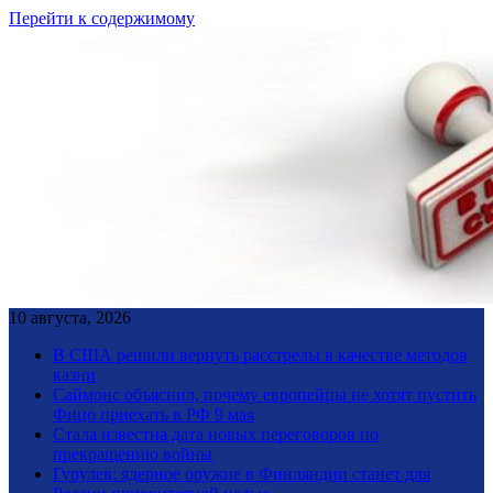
Перейти к содержимому
10 августа, 2026
В США решили вернуть расстрелы в качестве методов
казни
Саймонс объяснил, почему европейцы не хотят пустить
Фицо приехать в РФ 9 мая
Стала известна дата новых переговоров по
прекращению войны
Гурулев: ядерное оружие в Финляндии станет для