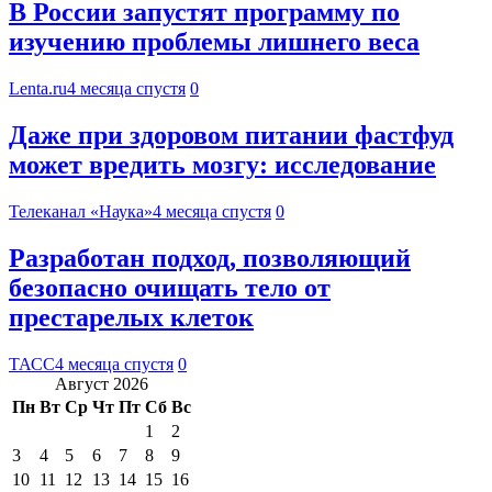
В России запустят программу по
изучению проблемы лишнего веса
Lenta.ru
4 месяца спустя
0
Даже при здоровом питании фастфуд
может вредить мозгу: исследование
Телеканал «Наука»
4 месяца спустя
0
Разработан подход, позволяющий
безопасно очищать тело от
престарелых клеток
ТАСС
4 месяца спустя
0
Август 2026
Пн
Вт
Ср
Чт
Пт
Сб
Вс
1
2
3
4
5
6
7
8
9
10
11
12
13
14
15
16