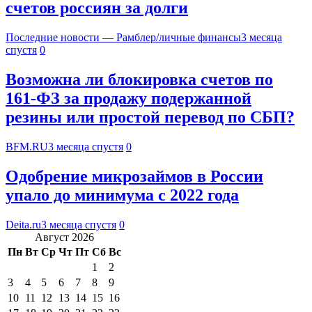
счетов россиян за долги
Последние новости — Рамблер/личные финансы
3 месяца
спустя
0
Возможна ли блокировка счетов по
161-ФЗ за продажу подержанной
резины или простой перевод по СБП?
BFM.RU
3 месяца спустя
0
Одобрение микрозаймов в России
упало до минимума с 2022 года
Deita.ru
3 месяца спустя
0
Август 2026
Пн
Вт
Ср
Чт
Пт
Сб
Вс
1
2
3
4
5
6
7
8
9
10
11
12
13
14
15
16