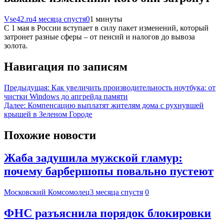
Vse42.ru
4 месяца спустя
0
1 минуты
С 1 мая в России вступает в силу пакет изменений, который
затронет разные сферы – от пенсий и налогов до вывоза
золота.
Навигация по записям
Предыдущая:
Как увеличить производительность ноутбука: от
чистки Windows до апгрейда памяти
Далее:
Компенсацию выплатят жителям дома с рухнувшей
крышей в Зеленом Городе
Похожие новости
Жаба задушила мужской гламур:
почему барбершопы повально пустеют
Московский Комсомолец
3 месяца спустя
0
ФНС разъяснила порядок блокировки