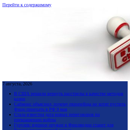
Перейти к содержимому
7 августа, 2026
В США решили вернуть расстрелы в качестве методов
казни
Саймонс объяснил, почему европейцы не хотят пустить
Фицо приехать в РФ 9 мая
Стала известна дата новых переговоров по
прекращению войны
Гурулев: ядерное оружие в Финляндии станет для