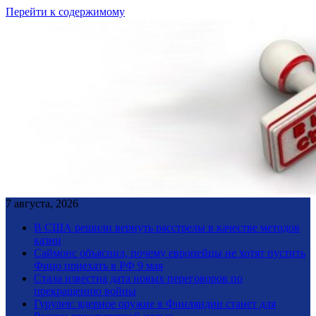
Перейти к содержимому
7 августа, 2026
В США решили вернуть расстрелы в качестве методов
казни
Саймонс объяснил, почему европейцы не хотят пустить
Фицо приехать в РФ 9 мая
Стала известна дата новых переговоров по
прекращению войны
Гурулев: ядерное оружие в Финляндии станет для