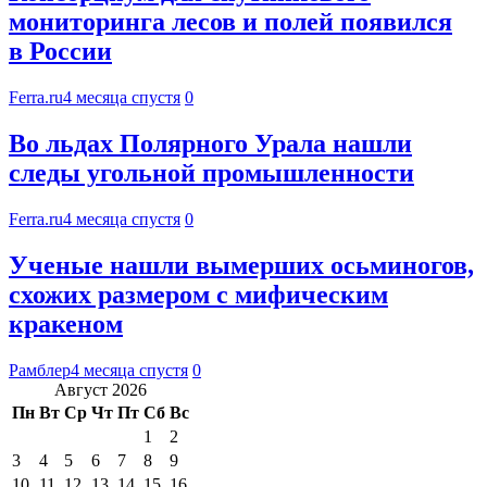
мониторинга лесов и полей появился
в России
Ferra.ru
4 месяца спустя
0
Во льдах Полярного Урала нашли
следы угольной промышленности
Ferra.ru
4 месяца спустя
0
Ученые нашли вымерших осьминогов,
схожих размером с мифическим
кракеном
Рамблер
4 месяца спустя
0
Август 2026
Пн
Вт
Ср
Чт
Пт
Сб
Вс
1
2
3
4
5
6
7
8
9
10
11
12
13
14
15
16