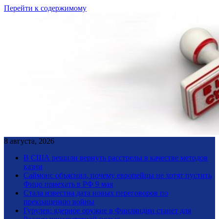
Перейти к содержимому
8 августа, 2026
В США решили вернуть расстрелы в качестве методов
казни
Саймонс объяснил, почему европейцы не хотят пустить
Фицо приехать в РФ 9 мая
Стала известна дата новых переговоров по
прекращению войны
Гурулев: ядерное оружие в Финляндии станет для