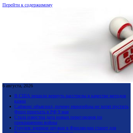
Перейти к содержимому
6 августа, 2026
В США решили вернуть расстрелы в качестве методов
казни
Саймонс объяснил, почему европейцы не хотят пустить
Фицо приехать в РФ 9 мая
Стала известна дата новых переговоров по
прекращению войны
Гурулев: ядерное оружие в Финляндии станет для