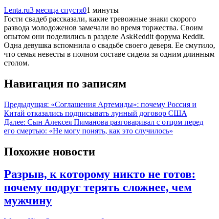
Lenta.ru
3 месяца спустя
0
1 минуты
Гости свадеб рассказали, какие тревожные знаки скорого
развода молодоженов замечали во время торжества. Своим
опытом они поделились в разделе AskReddit форума Reddit.
Одна девушка вспомнила о свадьбе своего деверя. Ее смутило,
что семья невесты в полном составе сидела за одним длинным
столом.
Навигация по записям
Предыдущая:
«Соглашения Артемиды»: почему Россия и
Китай отказались подписывать лунный договор США
Далее:
Сын Алексея Пиманова разговаривал с отцом перед
его смертью: «Не могу понять, как это случилось»
Похожие новости
Разрыв, к которому никто не готов:
почему подруг терять сложнее, чем
мужчину