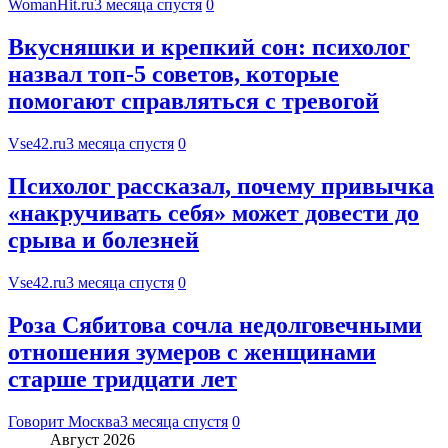
WomanHit.ru
3 месяца спустя
0
Вкусняшки и крепкий сон: психолог
назвал топ-5 советов, которые
помогают справляться с тревогой
Vse42.ru
3 месяца спустя
0
Психолог рассказал, почему привычка
«накручивать себя» может довести до
срыва и болезней
Vse42.ru
3 месяца спустя
0
Роза Сябитова сочла недолговечными
отношения зумеров с женщинами
старше тридцати лет
Говорит Москва
3 месяца спустя
0
Август 2026