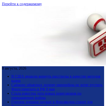
Перейти к содержимому
8 августа, 2026
В США решили вернуть расстрелы в качестве методов
казни
Саймонс объяснил, почему европейцы не хотят пустить
Фицо приехать в РФ 9 мая
Стала известна дата новых переговоров по
прекращению войны
Гурулев: ядерное оружие в Финляндии станет для