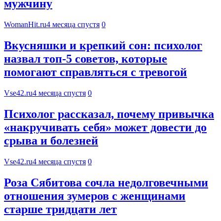
мужчину
WomanHit.ru
4 месяца спустя
0
Вкусняшки и крепкий сон: психолог
назвал топ-5 советов, которые
помогают справляться с тревогой
Vse42.ru
4 месяца спустя
0
Психолог рассказал, почему привычка
«накручивать себя» может довести до
срыва и болезней
Vse42.ru
4 месяца спустя
0
Роза Сябитова сочла недолговечными
отношения зумеров с женщинами
старше тридцати лет