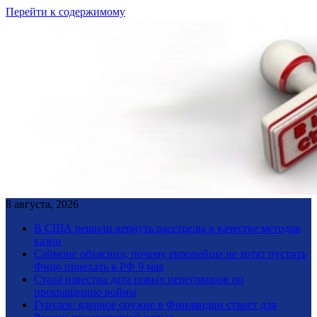
Перейти к содержимому
8 августа, 2026
В США решили вернуть расстрелы в качестве методов
казни
Саймонс объяснил, почему европейцы не хотят пустить
Фицо приехать в РФ 9 мая
Стала известна дата новых переговоров по
прекращению войны
Гурулев: ядерное оружие в Финляндии станет для