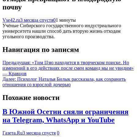
почву
Vse42.ru
3 месяца спустя
0
1 минуты
Учёные Сибирского государственного индустриального
университета нашли способ дать вторую жизнь отходам
угольного производства.
Навигация по записям
Предыдущая:
«Тим Цзю находится в творческом поиске. Но
изменений в его действиях после смен команд мы не увидим»
— Кравцов
Далее:
Психолог Наталья Билык рассказала, как сохранить
отношения со взрослой дочерью
Похожие новости
В Южной Осетии сняли ограничения
на Telegram, WhatsApp и YouTube
Газета.Ru
3 месяца спустя
0