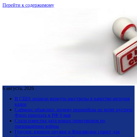
Перейти к содержимому
6 августа, 2026
В США решили вернуть расстрелы в качестве методов
казни
Саймонс объяснил, почему европейцы не хотят пустить
Фицо приехать в РФ 9 мая
Стала известна дата новых переговоров по
прекращению войны
Гурулев: ядерное оружие в Финляндии станет для