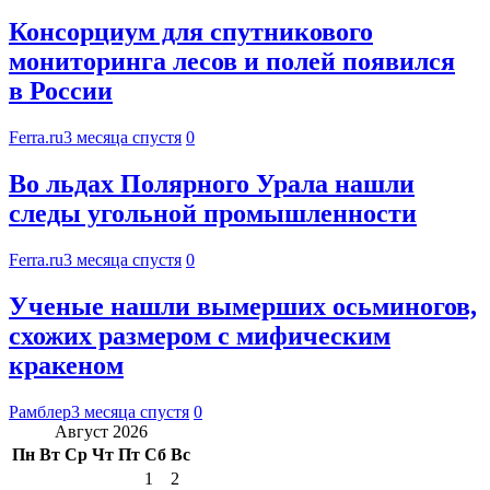
Консорциум для спутникового
мониторинга лесов и полей появился
в России
Ferra.ru
3 месяца спустя
0
Во льдах Полярного Урала нашли
следы угольной промышленности
Ferra.ru
3 месяца спустя
0
Ученые нашли вымерших осьминогов,
схожих размером с мифическим
кракеном
Рамблер
3 месяца спустя
0
Август 2026
Пн
Вт
Ср
Чт
Пт
Сб
Вс
1
2