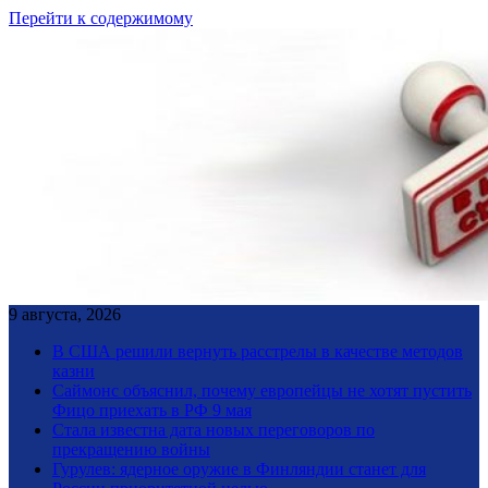
Перейти к содержимому
9 августа, 2026
В США решили вернуть расстрелы в качестве методов
казни
Саймонс объяснил, почему европейцы не хотят пустить
Фицо приехать в РФ 9 мая
Стала известна дата новых переговоров по
прекращению войны
Гурулев: ядерное оружие в Финляндии станет для