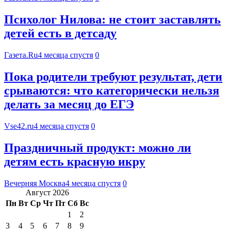
Психолог Нилова: не стоит заставлять
детей есть в детсаду
Газета.Ru
4 месяца спустя
0
Пока родители требуют результат, дети
срываются: что категорически нельзя
делать за месяц до ЕГЭ
Vse42.ru
4 месяца спустя
0
Праздничный продукт: можно ли
детям есть красную икру
Вечерняя Москва
4 месяца спустя
0
Август 2026
Пн
Вт
Ср
Чт
Пт
Сб
Вс
1
2
3
4
5
6
7
8
9