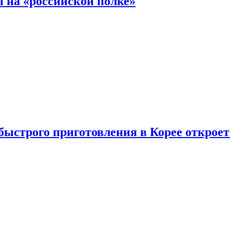
 на «российской полке»
ыстрого приготовления в Корее открое