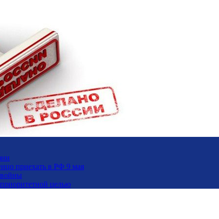
зни
ицо приехать в РФ 9 мая
 войны
и приоритетной целью