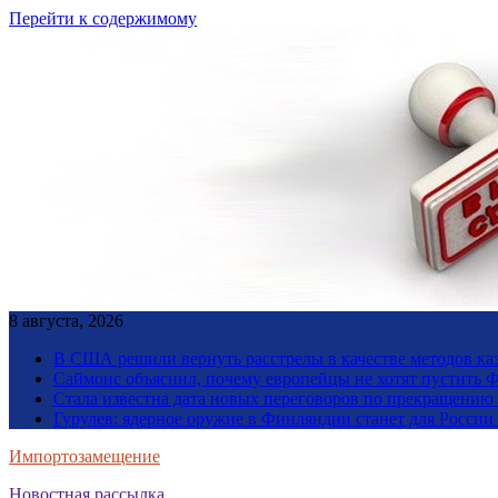
Перейти к содержимому
8 августа, 2026
В США решили вернуть расстрелы в качестве методов ка
Саймонс объяснил, почему европейцы не хотят пустить Ф
Стала известна дата новых переговоров по прекращению
Гурулев: ядерное оружие в Финляндии станет для Росси
Импортозамещение
Новостная рассылка