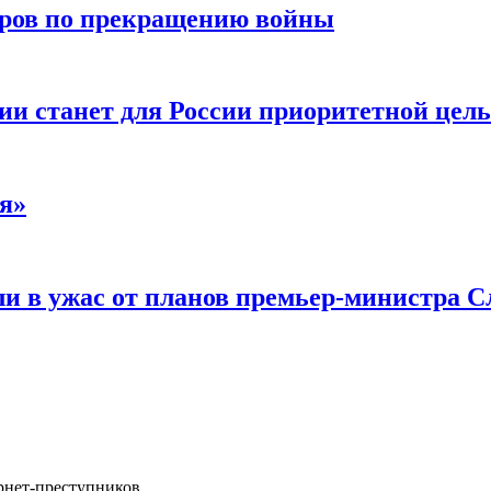
воров по прекращению войны
ии станет для России приоритетной цел
я»
и в ужас от планов премьер-министра С
ернет-преступников