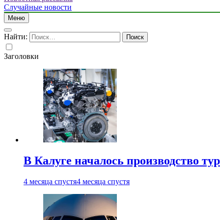
Случайные новости
Меню
Найти:
Заголовки
В Калуге началось производство ту
4 месяца спустя
4 месяца спустя