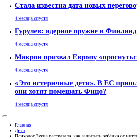
Стала известна дата новых перего
4 месяца спустя
Гурулев: ядерное оружие в Финлянд
4 месяца спустя
Макрон призвал Европу «проснутьс
4 месяца спустя
«Это истеричные дети». В ЕС пришл
они хотят помешать Фицо?
4 месяца спустя
Главная
Дети
Психолог Зуева рассказала, как защитить ребёнка от инт